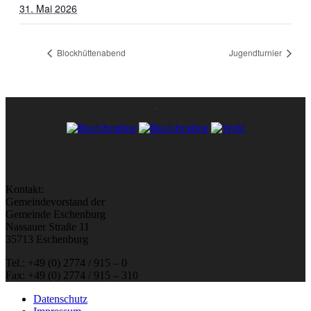
31. Mai 2026
Blockhüttenabend
Jugendturnier
Kontakt:
Gemeindevorstand der
Gemeinde Eschenburg
Nassauer Straße 11
35713 Eschenburg
Tel.: +49 (0) 2774 / 915 – 0
Fax: +49 (0) 2774 / 915 – 310
Datenschutz