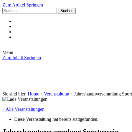
Zum Artikel Springen
Suchen
nach:
Menü
Zum Inhalt Springen
Die Gemeinde
Aktuelles
Im Rathaus
Leben in Eschenburg
Aus dem Rathaus
Bürgerinformationen
Sie sind hier:
Home
»
Veranstaltung
»
Jahreshauptversammlung Sport
« Alle Veranstaltungen
Diese Veranstaltung hat bereits stattgefunden.
Jahreshauptversammlung Sportverein