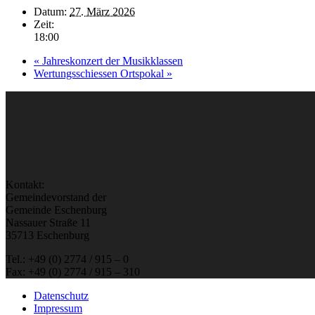
Datum:
27. März 2026
Zeit:
18:00
«
Jahreskonzert der Musikklassen
Wertungsschiessen Ortspokal
»
Kontakt:
Gemeindevorstand der
Gemeinde Eschenburg
Nassauer Straße 11
35713 Eschenburg
Tel.: +49 (0) 2774 / 915 – 0
Fax: +49 (0) 2774 / 915 – 310
Datenschutz
Impressum