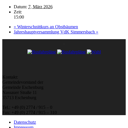
Datum:
7. März 2026
Zeit:
15:00
«
Winterschnittkurs an Obstbäumen
Jahreshauptversammlung VdK Simmersbach
»
Kontakt:
Gemeindevorstand der
Gemeinde Eschenburg
Nassauer Straße 11
35713 Eschenburg
Tel.: +49 (0) 2774 / 915 – 0
Fax: +49 (0) 2774 / 915 – 310
Datenschutz
Impressum