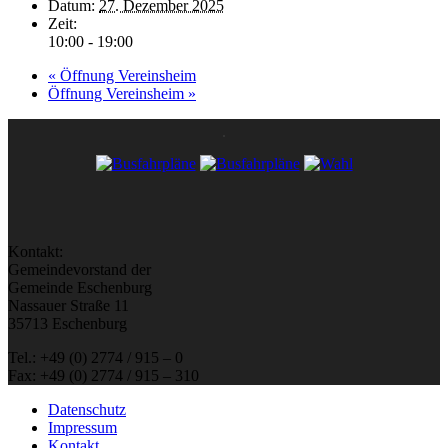
Datum:
27. Dezember 2025
Zeit:
10:00 - 19:00
«
Öffnung Vereinsheim
Öffnung Vereinsheim
»
Kontakt:
Gemeindevorstand der
Gemeinde Eschenburg
Nassauer Straße 11
35713 Eschenburg
Tel.: +49 (0) 2774 / 915 – 0
Fax: +49 (0) 2774 / 915 – 310
Datenschutz
Impressum
Kontakt