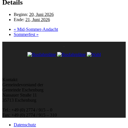
Details
Beginn:
20. Juni 2026
Ende:
21. Juni 2026
«
Mid-Sommer-Andacht
Sommerfest
»
Kontakt:
Gemeindevorstand der
Gemeinde Eschenburg
Nassauer Straße 11
35713 Eschenburg
Tel.: +49 (0) 2774 / 915 – 0
Fax: +49 (0) 2774 / 915 – 310
Datenschutz