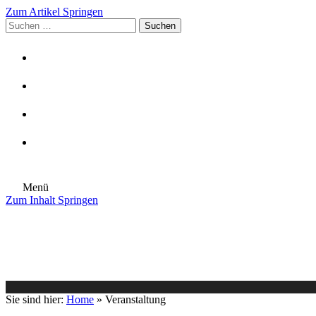
Zum Artikel Springen
Suchen
nach:
Menü
Zum Inhalt Springen
Die Gemeinde
Aktuelles
Im Rathaus
Leben in Eschenburg
Aus dem Rathaus
Bürgerinformationen
Sie sind hier:
Home
»
Veranstaltung