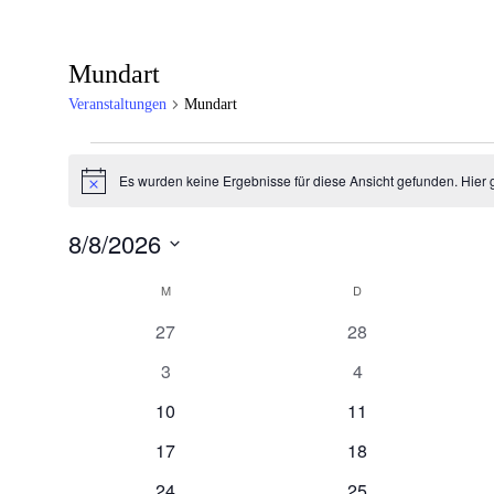
Mundart
Veranstaltungen
Mundart
Veranstaltungen
Es wurden keine Ergebnisse für diese Ansicht gefunden. Hier 
Hinweis
8/8/2026
Datum
Kalender
wählen.
M
MONTAG
D
DIENSTAG
von
0
0
27
28
Veranstaltungen
Veranstaltungen
Veranstaltungen
0
0
3
4
Veranstaltungen
Veranstaltungen
0
0
10
11
Veranstaltungen
Veranstaltungen
0
0
17
18
Veranstaltungen
Veranstaltungen
0
0
24
25