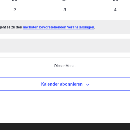
Veranstaltungen
Veranstaltungen
Veranst
0
0
0
2
3
4
Veranstaltungen
Veranstaltungen
Veranst
geht es zu den
nächsten bevorstehenden Veranstaltungen
.
Dieser Monat
Kalender abonnieren