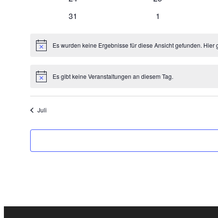
Veranstaltungen
Veranstaltungen
0
0
31
1
Veranstaltungen
Veranstaltungen
Es wurden keine Ergebnisse für diese Ansicht gefunden. Hier 
Hinweis
Es gibt keine Veranstaltungen an diesem Tag.
Hinweis
Juli