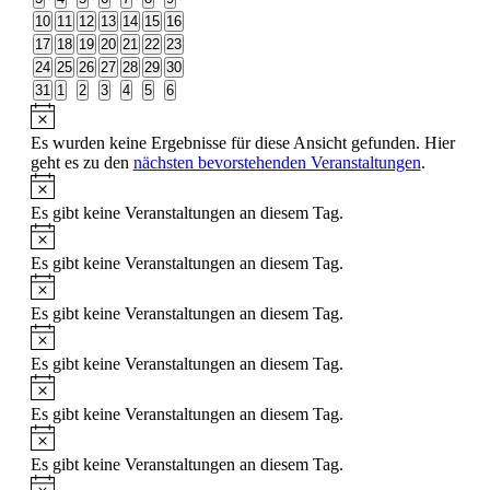
Veranstaltungen
Veranstaltungen
Veranstaltungen
Veranstaltungen
Veranstaltungen
Veranstaltungen
Veranstaltungen
Veranstaltungen
0
0
0
0
0
0
0
10
11
12
13
14
15
16
Veranstaltungen
Veranstaltungen
Veranstaltungen
Veranstaltungen
Veranstaltungen
Veranstaltungen
Veranstaltungen
0
0
0
0
0
0
0
17
18
19
20
21
22
23
Veranstaltungen
Veranstaltungen
Veranstaltungen
Veranstaltungen
Veranstaltungen
Veranstaltungen
Veranstaltungen
0
0
0
0
0
0
0
24
25
26
27
28
29
30
Veranstaltungen
Veranstaltungen
Veranstaltungen
Veranstaltungen
Veranstaltungen
Veranstaltungen
Veranstaltungen
0
0
0
0
0
0
0
31
1
2
3
4
5
6
Veranstaltungen
Veranstaltungen
Veranstaltungen
Veranstaltungen
Veranstaltungen
Veranstaltungen
Veranstaltungen
Hinweis
Es wurden keine Ergebnisse für diese Ansicht gefunden. Hier
geht es zu den
nächsten bevorstehenden Veranstaltungen
.
Hinweis
Es gibt keine Veranstaltungen an diesem Tag.
Hinweis
Es gibt keine Veranstaltungen an diesem Tag.
Hinweis
Es gibt keine Veranstaltungen an diesem Tag.
Hinweis
Es gibt keine Veranstaltungen an diesem Tag.
Hinweis
Es gibt keine Veranstaltungen an diesem Tag.
Hinweis
Es gibt keine Veranstaltungen an diesem Tag.
Hinweis