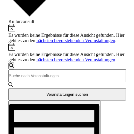
Kulturconsult
Hinweis
Veranstaltungen
Es wurden keine Ergebnisse für diese Ansicht gefunden. Hier
geht es zu den
nächsten bevorstehenden Veranstaltungen
.
Hinweis
Es wurden keine Ergebnisse für diese Ansicht gefunden. Hier
geht es zu den
nächsten bevorstehenden Veranstaltungen
.
Veranstaltungen
Suche
Bitte
Suche
Schlüsselwort
und
eingeben.
Suche
Ansichten,
nach
Veranstaltungen suchen
Navigation
Veranstaltungen
Veranstaltung
Schlüsselwort.
Ansichten-
Navigation