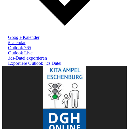
Google Kalender
iCalendar
Outlook 365
Outlook Live
.ics-Datei exportieren
Exportiere Outlook .ics Datei